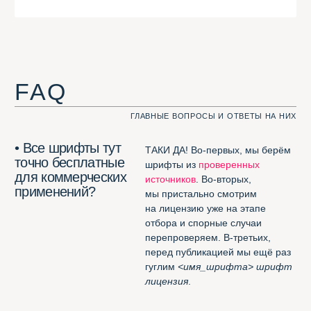
должен быть кириллическим;
должен быть
free for
commercial usage
;
его не должно быть
в
Google
Fonts
, неспортивно.
• Какие шрифты
Кроме тех, которые
не могут попасть
не соответствуют нашим трём
в Шрифтотеку?
критериям — те, которые нам
не нравятся. Например,
London
из
коллекции Jovanny Lemonad
.
А вот
free for desktop only
мы нашли способ добавить.
Полезное
ЭТИ ССЫЛКИ ВАМ ПРИГОДЯТСЯ. ФИГНИ НЕ ПОСОВЕТУЕМ
Потрясающее расширение
для Chrome
(смотреть все шрифты
в одной вкладке браузера)