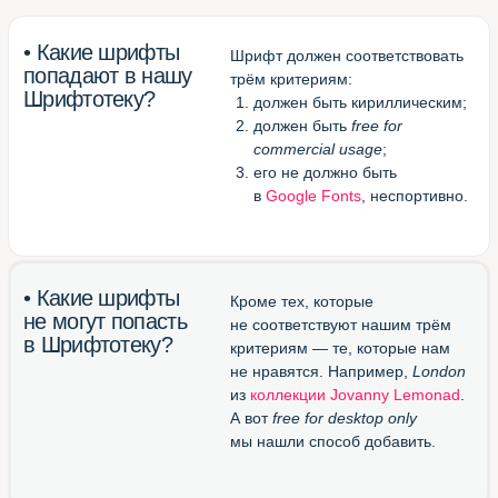
Великолепный конвертор
otf/ttf в woff
(перевести шрифт в формат
для веба)
Блестящий канал в Телеграме
(подписаться и получать
новые шрифты)
Шрифтотека
студии МЫ С КОТОМ
Паблик
Шрифтотеки
ВКонтакте
Telegram-канал
Шрифтотеки
Использован шрифт NAMU Pro ©️ Дмитро Растворцев, 2019