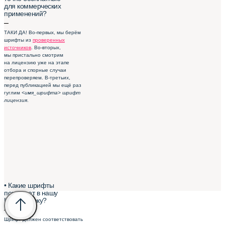
для коммерческих
применений?
–
ТАКИ ДА! Во-первых, мы берём
шрифты из
проверенных
источников
. Во-вторых,
мы пристально смотрим
на лицензию уже на этапе
отбора и спорные случаи
перепроверяем. В-третьих,
перед публикацией мы ещё раз
гуглим
<имя_шрифта> шрифт
лицензия
.
• Какие шрифты
попадают в нашу
Шрифтотеку?
–
Шрифт должен соответствовать