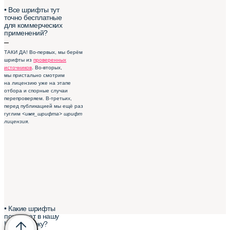
• Все шрифты тут
точно бесплатные
для коммерческих
применений?
–
ТАКИ ДА! Во-первых, мы берём
шрифты из
проверенных
источников
. Во-вторых,
мы пристально смотрим
на лицензию уже на этапе
отбора и спорные случаи
перепроверяем. В-третьих,
перед публикацией мы ещё раз
гуглим
<имя_шрифта> шрифт
лицензия
.
• Какие шрифты
попадают в нашу
Шрифтотеку?