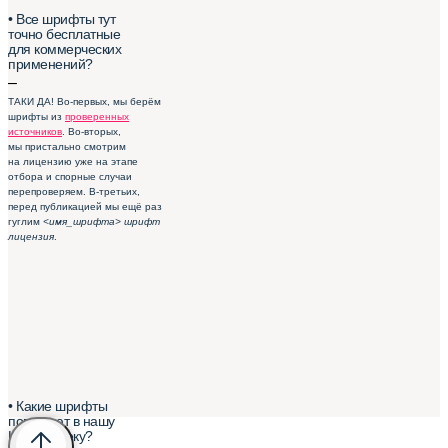
• Все шрифты тут
точно бесплатные
для коммерческих
применений?
–
ТАКИ ДА! Во-первых, мы берём
шрифты из
проверенных
источников
. Во-вторых,
мы пристально смотрим
на лицензию уже на этапе
отбора и спорные случаи
перепроверяем. В-третьих,
перед публикацией мы ещё раз
гуглим
<имя_шрифта> шрифт
лицензия
.
• Какие шрифты
попадают в нашу
Шрифтотеку?