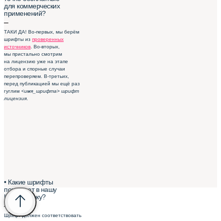
для коммерческих
применений?
–
ТАКИ ДА! Во-первых, мы берём
шрифты из
проверенных
источников
. Во-вторых,
мы пристально смотрим
на лицензию уже на этапе
отбора и спорные случаи
перепроверяем. В-третьих,
перед публикацией мы ещё раз
гуглим
<имя_шрифта> шрифт
лицензия
.
• Какие шрифты
попадают в нашу
Шрифтотеку?
–
Шрифт должен соответствовать