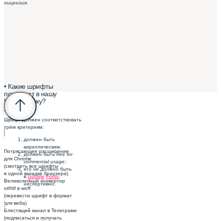
лицензия
.
• Какие шрифты
попадают в нашу
Шрифтотеку?
–
Шрифт должен соответствовать
трём критериям:
должен быть
кириллическим;
Потрясающее расширение
должен быть
free for
для Chrome
commercial usage
;
(смотреть все шрифты
его не должно быть
в одной вкладке браузера)
в
Google
Fonts
,
Великолепный конвертор
неспортивно.
otf/ttf в woff
(перевести шрифт в формат
для веба)
Блестящий канал в Телеграме
(подписаться и получать