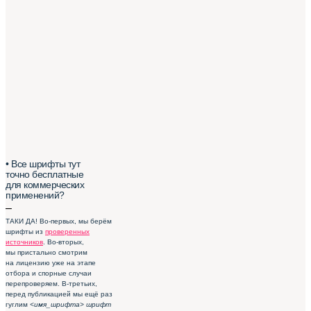
• Все шрифты тут
точно бесплатные
для коммерческих
применений?
–
ТАКИ ДА! Во-первых, мы берём
шрифты из
проверенных
источников
. Во-вторых,
мы пристально смотрим
на лицензию уже на этапе
отбора и спорные случаи
перепроверяем. В-третьих,
перед публикацией мы ещё раз
гуглим
<имя_шрифта> шрифт