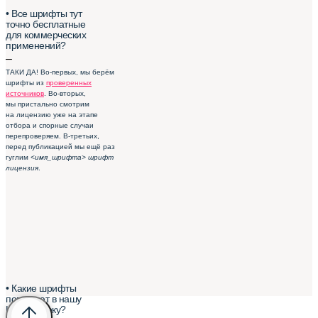
• Все шрифты тут
точно бесплатные
для коммерческих
применений?
–
ТАКИ ДА! Во-первых, мы берём
шрифты из
проверенных
источников
. Во-вторых,
мы пристально смотрим
на лицензию уже на этапе
отбора и спорные случаи
перепроверяем. В-третьих,
перед публикацией мы ещё раз
гуглим
<имя_шрифта> шрифт
лицензия
.
• Какие шрифты
попадают в нашу
Шрифтотеку?