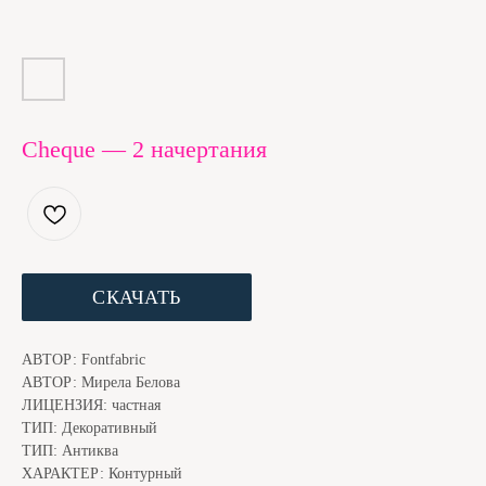
Cheque — 2 начертания
СКАЧАТЬ
ЕСЛИ ШРИФТ ПОНРАВИЛСЯ, МЫ С КОТОМ БУДЕМ
БЛАГОДАРНЫ ЗА ДОНЕЙШН. ЭТО ЧУТЬ НИЖЕ
АВТОР: Fontfabric
АВТОР: Мирела Белова
ЛИЦЕНЗИЯ: частная
ТИП: Декоративный
ТИП: Антиква
ХАРАКТЕР: Контурный