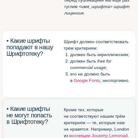
Потрясающее расширение
для Chrome
(смотреть все шрифты
в одной вкладке браузера)
Великолепный конвертор
otf/ttf в woff
(перевести шрифт в формат
для веба)
Блестящий канал в Телеграме
(подписаться и получать
новые шрифты)
Шрифтотека
студии МЫ С КОТОМ
Паблик
Шрифтотеки
ВКонтакте
Telegram-канал
Шрифтотеки