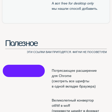
Использован шрифт NAMU Pro ©️ Дмитро Растворцев, 2019