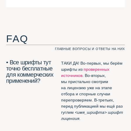
должен быть кириллическим;
должен быть
free for
commercial usage
;
его не должно быть
в
Google
Fonts
, неспортивно.
• Какие шрифты
Кроме тех, которые
не могут попасть
не соответствуют нашим трём
в Шрифтотеку?
критериям — те, которые нам
не нравятся. Например,
London
из
коллекции Jovanny Lemonad
.
А вот
free for desktop only
мы нашли способ добавить.
Полезное
ЭТИ ССЫЛКИ ВАМ ПРИГОДЯТСЯ. ФИГНИ НЕ ПОСОВЕТУЕМ
Потрясающее расширение
для Chrome
(смотреть все шрифты
в одной вкладке браузера)