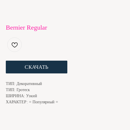
Bernier Regular
ЕСЛИ ШРИФТ ПОНРАВИЛСЯ, МЫ С КОТОМ БУДЕМ
БЛАГОДАРНЫ ЗА ДОНЕЙШН. ЭТО ЧУТЬ НИЖЕ
СКАЧАТЬ
ТИП: Декоративный
ТИП: Гротеск
ШИРИНА: Узкий
ХАРАКТЕР: = Популярный =