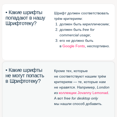
Великолепный конвертор
otf/ttf в woff
(перевести шрифт в формат
для веба)
Блестящий канал в Телеграме
(подписаться и получать
новые шрифты)
Шрифтотека
студии МЫ С КОТОМ
Паблик
Шрифтотеки
ВКонтакте
Telegram-канал
Шрифтотеки
Использован шрифт NAMU Pro ©️ Дмитро Растворцев, 2019