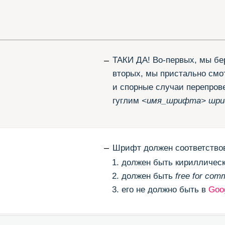
и спорные случаи перепроверяем. В-трет
гуглим
<имя_шрифта> шрифт лицензия
–
Шрифт должен соответствовать трём кри
должен быть кириллическим;
должен быть
free for commercial usage
;
его не должно быть в
Google
Fonts
, не
–
Кроме тех, которые не соответствуют на
которые нам не нравятся. Например,
Lon
Lemonad
. А вот
free for desktop only
мы на