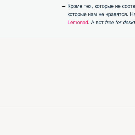
ЭТИ ССЫ
Великолепный конвертор otf/ttf в woff
Бл
(перевести шрифт в формат для веба)
(п