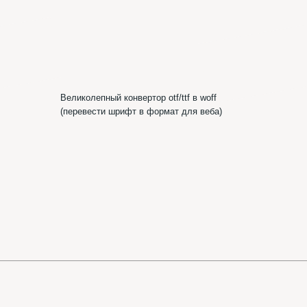
Шр
ик
Шрифтотеки
ВКонтакте
Telegram-канал
Шрифтотеки