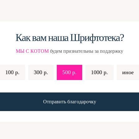
Как вам наша Шрифтотека?
МЫ С КОТОМ
будем признательны за поддержку
100 р.
300 р.
500 р.
1000 р.
иное
Отправить благодарочку
–
ТАКИ ДА! Во-первых, мы берём шрифты
вторых, мы пристально смотрим на лицен