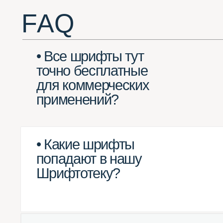
для коммерческих
применений?
• Какие шрифты
попадают в нашу
Шрифтотеку?
• Какие шрифты
не могут попасть
в Шрифтотеку?