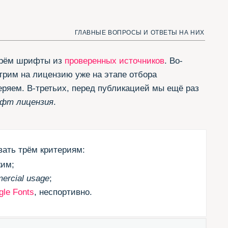
ьих, перед публикацией мы ещё раз
.
териям:
спортивно.
шим трём критериям — те,
don
из
коллекции Jovanny
шли способ добавить.