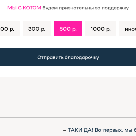
МЫ С КОТОМ
будем признательны за поддержку
100 р.
300 р.
500 р.
1000 р.
ино
Отправить благодарочку
ТАКИ ДА! Во-первых, мы берём шриф
–
Во-вторых, мы пристально смотрим на
и спорные случаи перепроверяем. В-тр
мы ещё раз гуглим
<имя_шрифта> шри
Шрифт должен соответствовать трём к
–