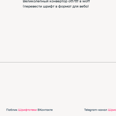
Шр
лик
Шрифтотеки
ВКонтакте
Telegram-канал
Шрифтотеки