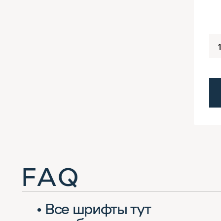
F A Q
• Все шрифты тут
точно бесплатные
для коммерческих
применений?
• Какие шрифты