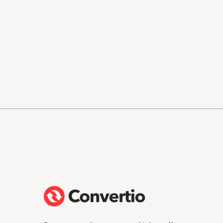
Великолепный конвертор otf/ttf в woff
Бл
(перевести шрифт в формат для веба)
(п