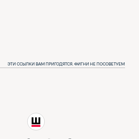
естящий канал в Телеграме
одписаться и получать новые шрифты)