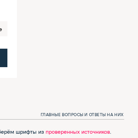
е
ГЛАВНЫЕ ВОПРОСЫ И ОТВЕТЫ НА НИХ
ты из
проверенных источников
.
 лицензию уже на этапе отбора
етьих, перед публикацией
фт лицензия
.
ритериям: