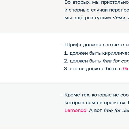
должен быть кириллическим;
должен быть
free for commercial usa
его не должно быть в
Google
Fonts
, 
Кроме тех, которые не соответствуют 
–
которые нам не нравятся. Например,
L
Lemonad
. А вот
free for desktop only
мы
ЭТИ ССЫЛКИ