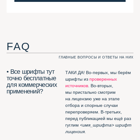
Шрифтотеку?
должен быть кириллическим;
должен быть
free for
commercial usage
;
его не должно быть
в
Google
Fonts
, неспортивно.
• Какие шрифты
Кроме тех, которые
не могут попасть
не соответствуют нашим трём
в Шрифтотеку?
критериям — те, которые нам
не нравятся. Например,
London
из
коллекции Jovanny Lemonad
.
А вот
free for desktop only
мы нашли способ добавить.
Полезное
ЭТИ ССЫЛКИ ВАМ ПРИГОДЯТСЯ. ФИГНИ НЕ ПОСОВЕТУЕМ
Потрясающее расширение
для Chrome
(смотреть все шрифты