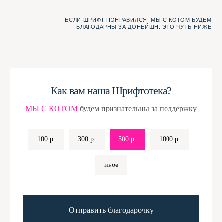
F A Q
Как вам наша Шрифтотека?
ГЛАВНЫЕ ВОПРОСЫ И ОТВЕТЫ НА НИХ
МЫ С КОТОМ
будем признательны за поддержку
• Все шрифты тут
ТАКИ ДА! Во-первых, мы берём
точно бесплатные
шрифты из
проверенных
для коммерческих
источников
. Во-вторых,
применений?
мы пристально смотрим
100 р.
300 р.
500 р.
1000 р.
на лицензию уже на этапе
отбора и спорные случаи
перепроверяем. В-третьих,
иное
перед публикацией мы ещё раз
гуглим
<имя_шрифта> шрифт
лицензия
.
Отправить благодарочку
• Какие шрифты
Шрифт должен соответствовать
попадают в нашу
трём критериям: