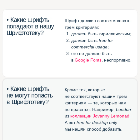
в одной вкладке браузера)
Великолепный конвертор
otf/ttf в woff
(перевести шрифт в формат
для веба)
Блестящий канал в Телеграме
(подписаться и получать
новые шрифты)
Шрифтотека
студии МЫ С КОТОМ
Паблик
Шрифтотеки
ВКонтакте
Telegram-канал
Шрифтотеки
Использован шрифт NAMU Pro ©️ Дмитро Растворцев, 2019