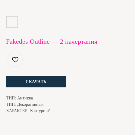
Fakedes Outline — 2 начертания
ЕСЛИ ШРИФТ ПОНРАВИЛСЯ, МЫ С КОТОМ БУДЕМ
БЛАГОДАРНЫ ЗА ДОНЕЙШН. ЭТО ЧУТЬ НИЖЕ
СКАЧАТЬ
ТИП: Антиква
ТИП: Декоративный
ХАРАКТЕР: Контурный