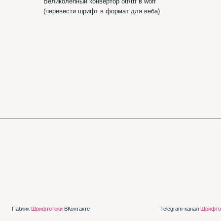
Шр
ик
Шрифтотеки
ВКонтакте
Telegram-канал
Шрифтотеки