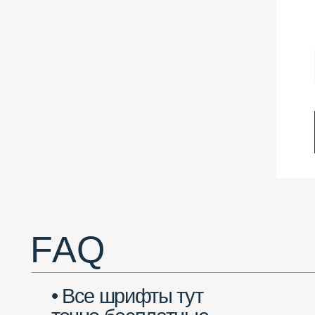
F A Q
• Все шрифты тут
точно бесплатные
для коммерческих
применений?
• Какие шрифты