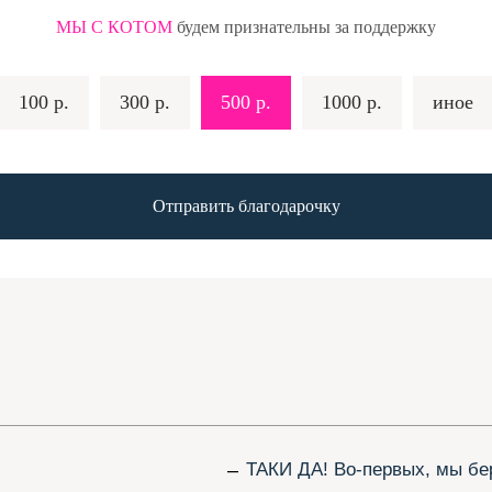
МЫ С КОТОМ
будем признательны за поддержку
100 р.
300 р.
500 р.
1000 р.
иное
Отправить благодарочку
–
ТАКИ ДА! Во-первых, мы берём шрифты
вторых, мы пристально смотрим на лицен
и спорные случаи перепроверяем. В-трет
гуглим
<имя_шрифта> шрифт лицензия
–
Шрифт должен соответствовать трём кри