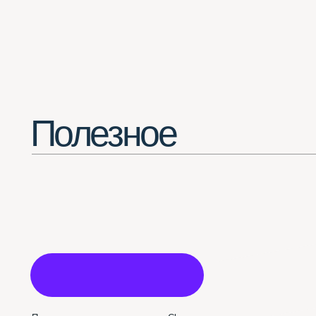
Потрясающее расширение для Chrome
(смотреть все шрифты в одной вкладке браузера)