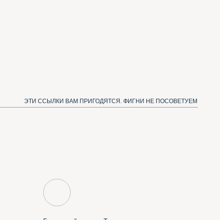
естящий канал в Телеграме
одписаться и получать новые шрифты)