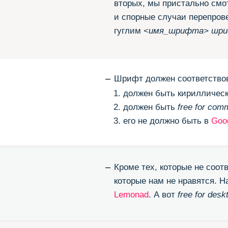
должен быть кириллическим;
должен быть
free for commercial usage
;
его не должно быть в
Google
Fonts
, не
–
Кроме тех, которые не соответствуют на
которые нам не нравятся. Например,
Lon
Lemonad
. А вот
free for desktop only
мы на
ЭТИ ССЫ