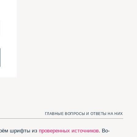
ГЛАВНЫЕ ВОПРОСЫ И ОТВЕТЫ НА НИХ
 из
проверенных источников
. Во-
зию уже на этапе отбора
ьих, перед публикацией мы ещё раз
.
териям: