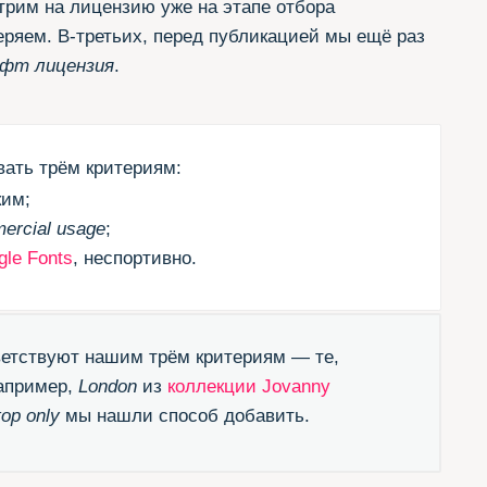
спортивно.
шим трём критериям — те,
don
из
коллекции Jovanny
шли способ добавить.
ЛКИ ВАМ ПРИГОДЯТСЯ. ФИГНИ НЕ ПОСОВЕТУЕМ