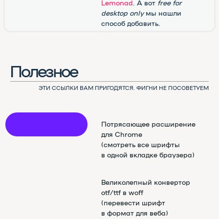
Использован шрифт NAMU Pro ©️ Дмитро Растворцев, 2019