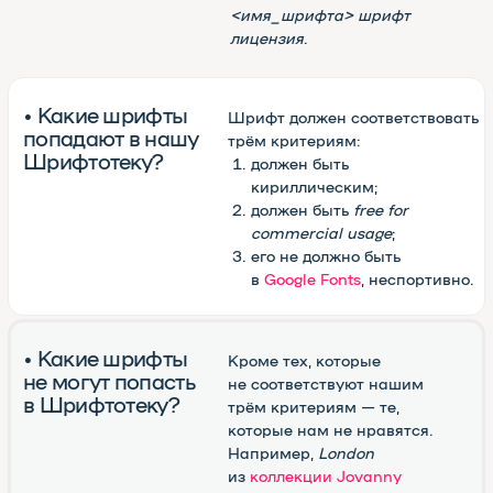
для Chrome
(смотреть все шрифты
в одной вкладке браузера)
Великолепный конвертор
otf/ttf в woff
(перевести шрифт
в формат для веба)
Блестящий канал в Телеграме
(подписаться и получать
новые шрифты)
Шрифтотека
студии МЫ С КОТОМ
Паблик
Шрифтотеки
ВКонтакте
Telegram-канал
Шрифтотеки