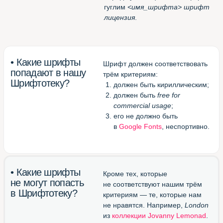
Потрясающее расширение
для Chrome
(смотреть все шрифты
в одной вкладке браузера)
Великолепный конвертор
otf/ttf в woff
(перевести шрифт в формат
для веба)
Блестящий канал в Телеграме
(подписаться и получать
новые шрифты)
Шрифтотека
студии МЫ С КОТОМ
Паблик
Шрифтотеки
ВКонтакте
Telegram-канал
Шрифтотеки