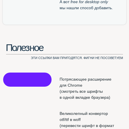
Использован шрифт NAMU Pro ©️ Дмитро Растворцев, 2019