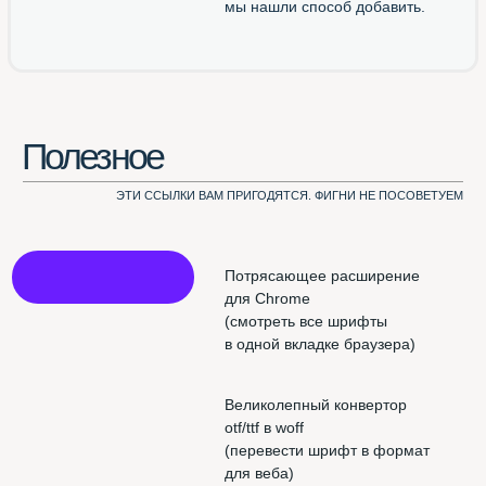
Использован шрифт NAMU Pro ©️ Дмитро Растворцев, 2019