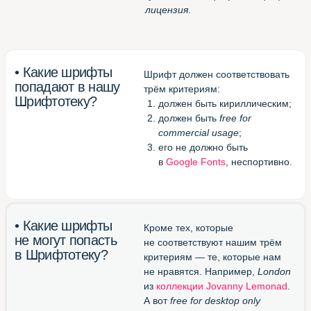
для Chrome
(смотреть все шрифты
в одной вкладке браузера)
Великолепный конвертор
otf/ttf в woff
(перевести шрифт в формат
для веба)
Блестящий канал в Телеграме
(подписаться и получать
новые шрифты)
Шрифтотека
студии МЫ С КОТОМ
Паблик
Шрифтотеки
ВКонтакте
Telegram-канал
Шрифтотеки