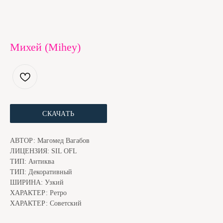
Михей (Mihey)
СКАЧАТЬ
ЕСЛИ ШРИФТ ПОНРАВИЛСЯ, МЫ С КОТОМ БУДЕМ
БЛАГОДАРНЫ ЗА ДОНЕЙШН. ЭТО ЧУТЬ НИЖЕ
АВТОР: Магомед Вагабов
ЛИЦЕНЗИЯ: SIL OFL
ТИП: Антиква
ТИП: Декоративный
ШИРИНА: Узкий
ХАРАКТЕР: Ретро
ХАРАКТЕР: Советский