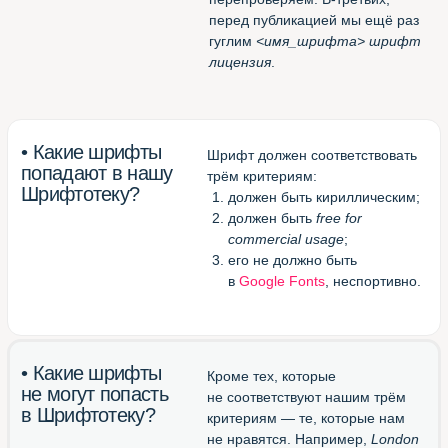
Потрясающее расширение
для Chrome
(смотреть все шрифты
в одной вкладке браузера)
Великолепный конвертор
otf/ttf в woff
(перевести шрифт в формат
для веба)
Блестящий канал в Телеграме
(подписаться и получать
новые шрифты)
Шрифтотека
студии МЫ С КОТОМ
Паблик
Шрифтотеки
ВКонтакте
Telegram-канал
Шрифтотеки