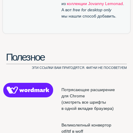
Использован шрифт NAMU Pro ©️ Дмитро Растворцев, 2019