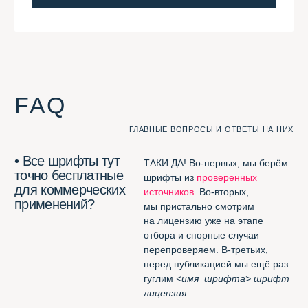
трём критериям:
Шрифтотеку?
должен быть кириллическим;
должен быть
free for
commercial usage
;
его не должно быть
в
Google
Fonts
, неспортивно.
• Какие шрифты
Кроме тех, которые
не могут попасть
не соответствуют нашим трём
в Шрифтотеку?
критериям — те, которые нам
не нравятся. Например,
London
из
коллекции Jovanny Lemonad
.
А вот
free for desktop only
мы нашли способ добавить.
Полезное
ЭТИ ССЫЛКИ ВАМ ПРИГОДЯТСЯ. ФИГНИ НЕ ПОСОВЕТУЕМ
Потрясающее расширение
для Chrome
(смотреть все шрифты