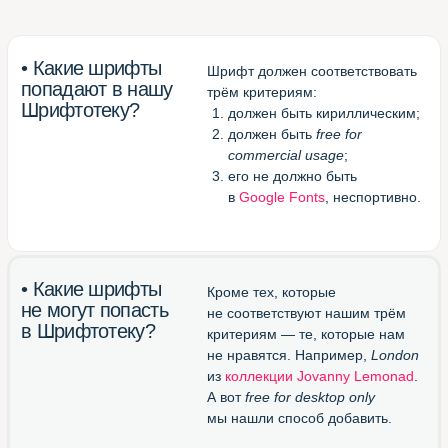
в одной вкладке браузера)
Великолепный конвертор
otf/ttf в woff
(перевести шрифт в формат
для веба)
Блестящий канал в Телеграме
(подписаться и получать
новые шрифты)
Шрифтотека
студии МЫ С КОТОМ
Паблик
Шрифтотеки
ВКонтакте
Telegram-канал
Шрифтотеки
Использован шрифт NAMU Pro ©️ Дмитро Растворцев, 2019