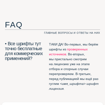
commercial usage
;
его не должно быть
в
Google
Fonts
, неспортивно.
• Какие шрифты
Кроме тех, которые
не могут попасть
не соответствуют нашим трём
в Шрифтотеку?
критериям — те, которые нам
не нравятся. Например,
London
из
коллекции Jovanny Lemonad
.
А вот
free for desktop only
мы нашли способ добавить.
Полезное
ЭТИ ССЫЛКИ ВАМ ПРИГОДЯТСЯ. ФИГНИ НЕ ПОСОВЕТУЕМ
Потрясающее расширение
для Chrome
(смотреть все шрифты
в одной вкладке браузера)