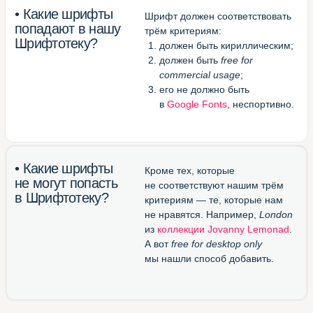
Великолепный конвертор
otf/ttf в woff
(перевести шрифт в формат
для веба)
Блестящий канал в Телеграме
(подписаться и получать
новые шрифты)
Шрифтотека
студии МЫ С КОТОМ
Паблик
Шрифтотеки
ВКонтакте
Telegram-канал
Шрифтотеки
Использован шрифт NAMU Pro ©️ Дмитро Растворцев, 2019