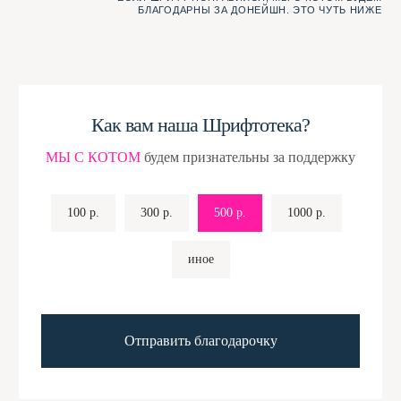
F A Q
Как вам наша Шрифтотека?
ГЛАВНЫЕ ВОПРОСЫ И ОТВЕТЫ НА НИХ
МЫ С КОТОМ
будем признательны за поддержку
• Все шрифты тут
ТАКИ ДА! Во-первых, мы берём
точно бесплатные
шрифты из
проверенных
для коммерческих
источников
. Во-вторых,
100 р.
300 р.
500 р.
1000 р.
применений?
мы пристально смотрим
на лицензию уже на этапе
отбора и спорные случаи
иное
перепроверяем. В-третьих,
перед публикацией мы ещё раз
гуглим
<имя_шрифта> шрифт
лицензия
.
Отправить благодарочку
• Какие шрифты
Шрифт должен соответствовать
попадают в нашу
трём критериям:
Шрифтотеку?
должен быть кириллическим;
должен быть
free for