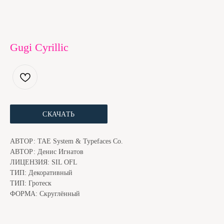
Gugi Cyrillic
СКАЧАТЬ
ЕСЛИ ШРИФТ ПОНРАВИЛСЯ, МЫ С КОТОМ БУДЕМ
БЛАГОДАРНЫ ЗА ДОНЕЙШН. ЭТО ЧУТЬ НИЖЕ
АВТОР: TAE System & Typefaces Co.
АВТОР: Денис Игнатов
ЛИЦЕНЗИЯ: SIL OFL
ТИП: Декоративный
ТИП: Гротеск
ФОРМА: Скруглённый