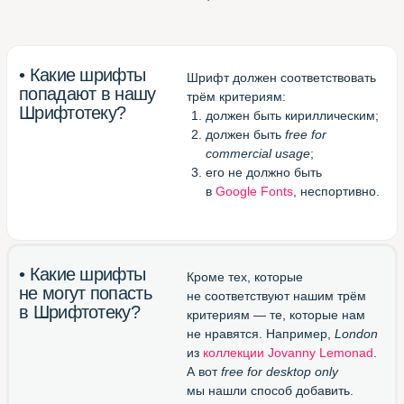
(смотреть все шрифты
в одной вкладке браузера)
Великолепный конвертор
otf/ttf в woff
(перевести шрифт в формат
для веба)
Блестящий канал в Телеграме
(подписаться и получать
новые шрифты)
Шрифтотека
студии МЫ С КОТОМ
Паблик
Шрифтотеки
ВКонтакте
Telegram-канал
Шрифтотеки