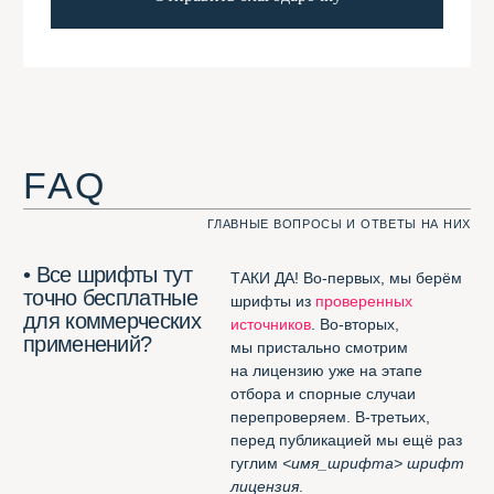
попадают в нашу
трём критериям:
Шрифтотеку?
должен быть кириллическим;
должен быть
free for
commercial usage
;
его не должно быть
в
Google
Fonts
, неспортивно.
• Какие шрифты
Кроме тех, которые
не могут попасть
не соответствуют нашим трём
в Шрифтотеку?
критериям — те, которые нам
не нравятся. Например,
London
из
коллекции Jovanny Lemonad
.
А вот
free for desktop only
мы нашли способ добавить.
Полезное
ЭТИ ССЫЛКИ ВАМ ПРИГОДЯТСЯ. ФИГНИ НЕ ПОСОВЕТУЕМ
Потрясающее расширение
для Chrome