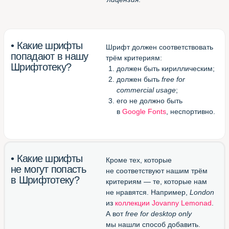
(смотреть все шрифты
в одной вкладке браузера)
Великолепный конвертор
otf/ttf в woff
(перевести шрифт в формат
для веба)
Блестящий канал в Телеграме
(подписаться и получать
новые шрифты)
Шрифтотека
студии МЫ С КОТОМ
Паблик
Шрифтотеки
ВКонтакте
Telegram-канал
Шрифтотеки