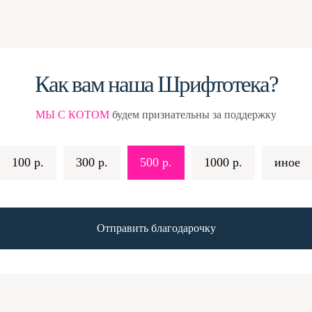
Как вам наша Шрифтотека?
МЫ С КОТОМ
будем признательны за поддержку
100 р.
300 р.
500 р.
1000 р.
иное
Отправить благодарочку
–
ТАКИ ДА! Во-первых, мы берём шрифты
вторых, мы пристально смотрим на лицен