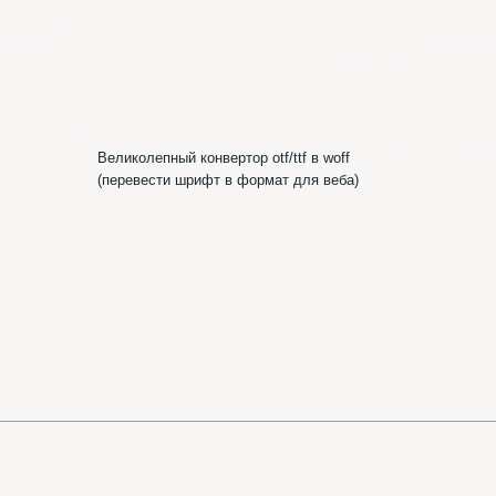
Шр
ик
Шрифтотеки
ВКонтакте
Telegram-канал
Шрифтотеки