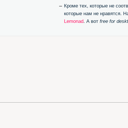
ЭТИ ССЫ
Великолепный конвертор otf/ttf в woff
Бл
(перевести шрифт в формат для веба)
(п