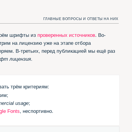
ьих, перед публикацией мы ещё раз
.
териям:
спортивно.
шим трём критериям — те,
don
из
коллекции Jovanny
шли способ добавить.