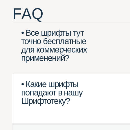
для коммерческих
применений?
• Какие шрифты
попадают в нашу
Шрифтотеку?
• Какие шрифты
не могут попасть
в Шрифтотеку?