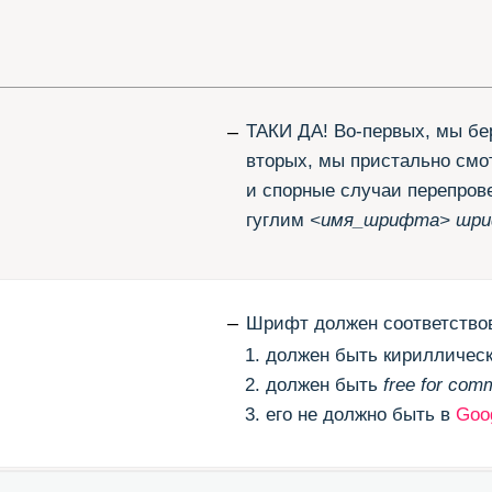
и спорные случаи перепроверяем. В-трет
гуглим
<имя_шрифта> шрифт лицензия
–
Шрифт должен соответствовать трём кри
должен быть кириллическим;
должен быть
free for commercial usage
;
его не должно быть в
Google
Fonts
, не
–
Кроме тех, которые не соответствуют на
которые нам не нравятся. Например,
Lon
Lemonad
. А вот
free for desktop only
мы на