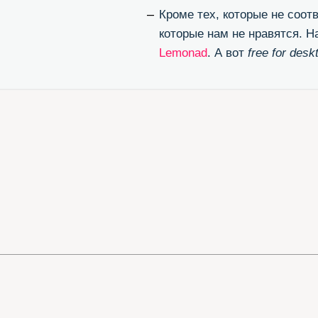
ЭТИ ССЫ
Великолепный конвертор otf/ttf в woff
Бл
(перевести шрифт в формат для веба)
(п