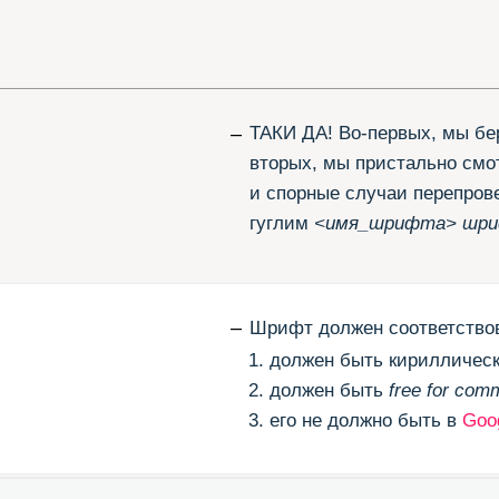
и спорные случаи перепроверяем. В-трет
гуглим
<имя_шрифта> шрифт лицензия
–
Шрифт должен соответствовать трём кри
должен быть кириллическим;
должен быть
free for commercial usage
;
его не должно быть в
Google
Fonts
, не
–
Кроме тех, которые не соответствуют на
которые нам не нравятся. Например,
Lon
Lemonad
. А вот
free for desktop only
мы на