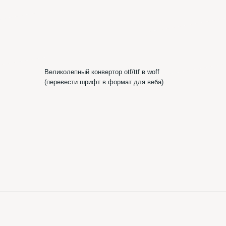
Шр
ик
Шрифтотеки
ВКонтакте
Telegram-канал
Шрифтотеки