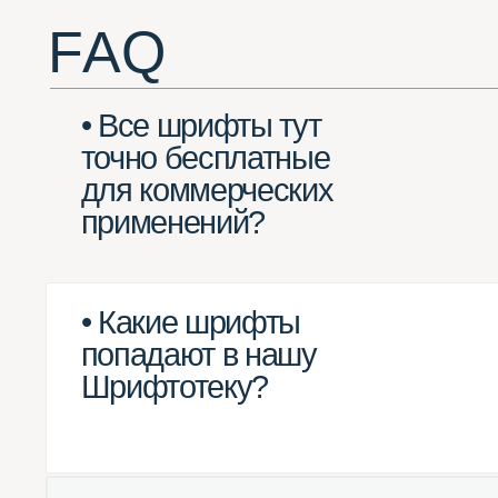
для коммерческих
применений?
• Какие шрифты
попадают в нашу
Шрифтотеку?
• Какие шрифты
не могут попасть
в Шрифтотеку?