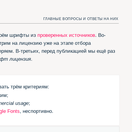
ьих, перед публикацией мы ещё раз
.
териям:
спортивно.
шим трём критериям — те,
don
из
коллекции Jovanny
шли способ добавить.