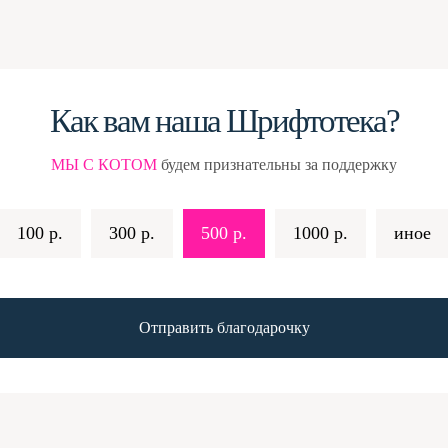
Как вам наша Шрифтотека?
МЫ С КОТОМ
будем признательны за поддержку
100 р.
300 р.
500 р.
1000 р.
иное
Отправить благодарочку
–
ТАКИ ДА! Во-первых, мы берём шрифты
вторых, мы пристально смотрим на лицен