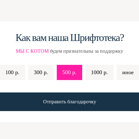
Как вам наша Шрифтотека?
МЫ С КОТОМ
будем признательны за поддержку
100 р.
300 р.
500 р.
1000 р.
иное
Отправить благодарочку
–
ТАКИ ДА! Во-первых, мы берём шрифты
вторых, мы пристально смотрим на лицен