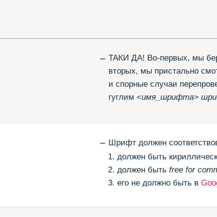
и спорные случаи перепроверяем. В-трет
гуглим
<имя_шрифта> шрифт лицензия
–
Шрифт должен соответствовать трём кри
должен быть кириллическим;
должен быть
free for commercial usage
;
его не должно быть в
Google
Fonts
, не
–
Кроме тех, которые не соответствуют на
которые нам не нравятся. Например,
Lon
Lemonad
. А вот
free for desktop only
мы на