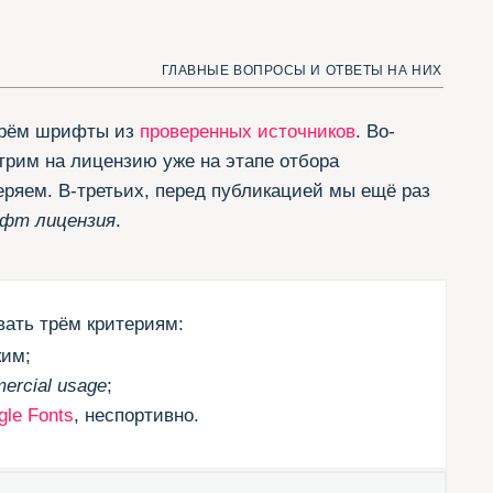
ьих, перед публикацией мы ещё раз
.
териям:
спортивно.
шим трём критериям — те,
don
из
коллекции Jovanny
шли способ добавить.