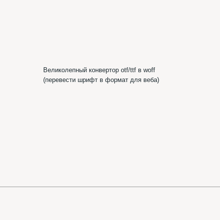
Шр
ик
Шрифтотеки
ВКонтакте
Telegram-канал
Шрифтотеки