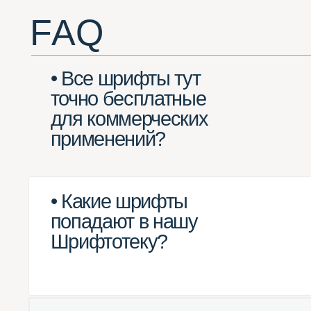
для коммерческих
применений?
• Какие шрифты
попадают в нашу
Шрифтотеку?
• Какие шрифты
не могут попасть
в Шрифтотеку?