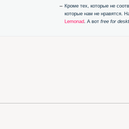
ЭТИ ССЫ
Великолепный конвертор otf/ttf в woff
Бл
(перевести шрифт в формат для веба)
(п