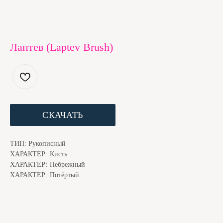
Лаптев (Laptev Brush)
ЕСЛИ ШРИФТ ПОНРАВИЛСЯ, МЫ С КОТОМ БУДЕМ
БЛАГОДАРНЫ ЗА ДОНЕЙШН. ЭТО ЧУТЬ НИЖЕ
СКАЧАТЬ
ТИП: Рукописный
ХАРАКТЕР: Кисть
ХАРАКТЕР: Небрежный
ХАРАКТЕР: Потёртый