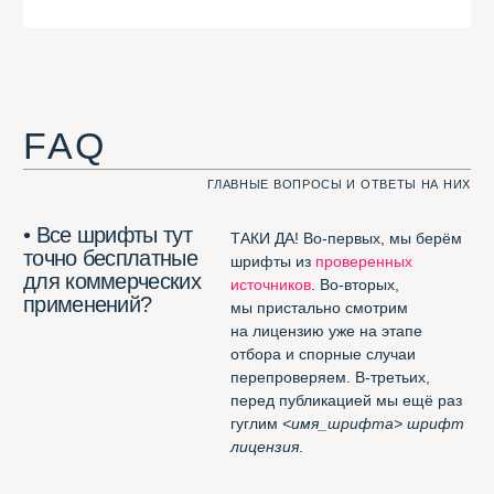
должен быть кириллическим;
должен быть
free for
commercial usage
;
его не должно быть
в
Google
Fonts
, неспортивно.
• Какие шрифты
Кроме тех, которые
не могут попасть
не соответствуют нашим трём
в Шрифтотеку?
критериям — те, которые нам
не нравятся. Например,
London
из
коллекции Jovanny Lemonad
.
А вот
free for desktop only
мы нашли способ добавить.
Полезное
ЭТИ ССЫЛКИ ВАМ ПРИГОДЯТСЯ. ФИГНИ НЕ ПОСОВЕТУЕМ
Потрясающее расширение
для Chrome
(смотреть все шрифты
в одной вкладке браузера)