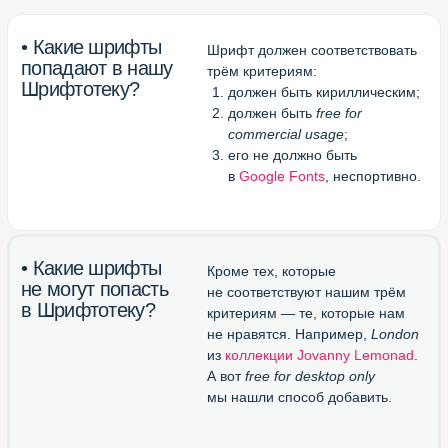
Великолепный конвертор
otf/ttf в woff
(перевести шрифт в формат
для веба)
Блестящий канал в Телеграме
(подписаться и получать
новые шрифты)
Шрифтотека
студии МЫ С КОТОМ
Паблик
Шрифтотеки
ВКонтакте
Telegram-канал
Шрифтотеки
Использован шрифт NAMU Pro ©️ Дмитро Растворцев, 2019