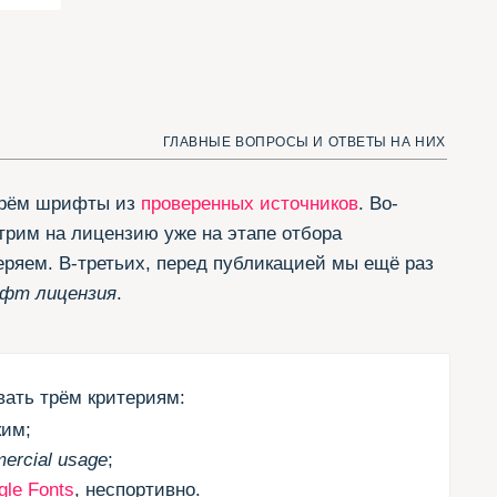
 из
проверенных источников
. Во-
зию уже на этапе отбора
ьих, перед публикацией мы ещё раз
.
териям:
спортивно.
шим трём критериям — те,
don
из
коллекции Jovanny
шли способ добавить.