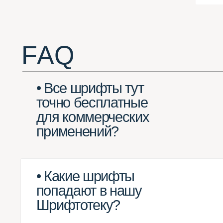
• Все шрифты тут
точно бесплатные
для коммерческих
применений?
• Какие шрифты
попадают в нашу
Шрифтотеку?
• Какие шрифты
не могут попасть
в Шрифтотеку?