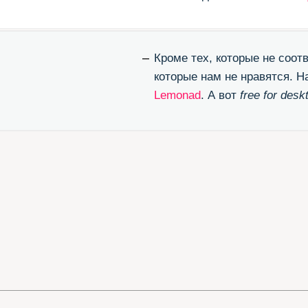
ЭТИ ССЫ
Великолепный конвертор otf/ttf в woff
Бл
(перевести шрифт в формат для веба)
(п