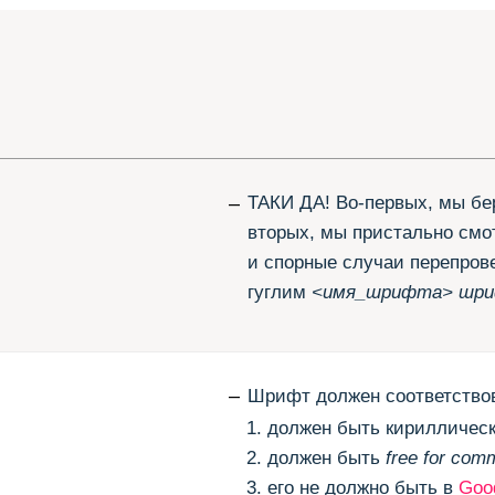
–
ТАКИ ДА! Во-первых, мы берём шрифты
вторых, мы пристально смотрим на лицен
и спорные случаи перепроверяем. В-трет
гуглим
<имя_шрифта> шрифт лицензия
–
Шрифт должен соответствовать трём кри
должен быть кириллическим;
должен быть
free for commercial usage
;
его не должно быть в
Google
Fonts
, не
–
Кроме тех, которые не соответствуют на
которые нам не нравятся. Например,
Lon
Lemonad
. А вот
free for desktop only
мы на