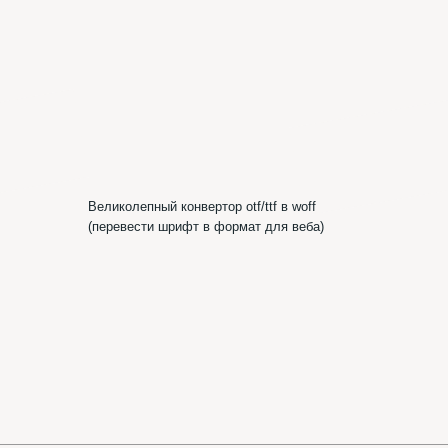
Шр
ик
Шрифтотеки
ВКонтакте
Telegram-канал
Шрифтотеки