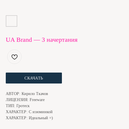
UA Brand — 3 начертания
ЕСЛИ ШРИФТ ПОНРАВИЛСЯ, МЫ С КОТОМ БУДЕМ
БЛАГОДАРНЫ ЗА ДОНЕЙШН. ЭТО ЧУТЬ НИЖЕ
СКАЧАТЬ
АВТОР: Кирило Ткачов
ЛИЦЕНЗИЯ: Freeware
ТИП: Гротеск
ХАРАКТЕР: С изюминкой
ХАРАКТЕР: Идеальный =)