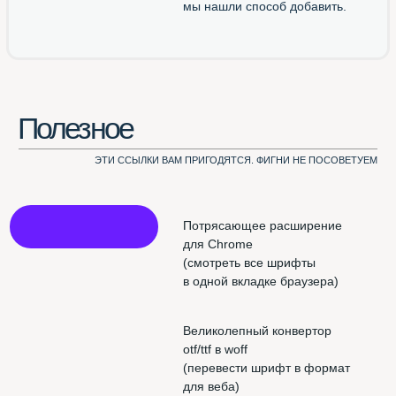
Использован шрифт NAMU Pro ©️ Дмитро Растворцев, 2019