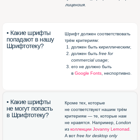
для Chrome
(смотреть все шрифты
в одной вкладке браузера)
Великолепный конвертор
otf/ttf в woff
(перевести шрифт в формат
для веба)
Блестящий канал в Телеграме
(подписаться и получать
новые шрифты)
Шрифтотека
студии МЫ С КОТОМ
Паблик
Шрифтотеки
ВКонтакте
Telegram-канал
Шрифтотеки