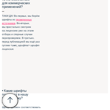
для коммерческих
применений?
–
ТАКИ ДА! Во-первых, мы берём
шрифты из
проверенных
источников
. Во-вторых,
мы пристально смотрим
на лицензию уже на этапе
отбора и спорные случаи
перепроверяем. В-третьих,
перед публикацией мы ещё раз
гуглим
<имя_шрифта> шрифт
лицензия
.
• Какие шрифты
попадают в нашу
Шрифтотеку?
–
Шрифт должен соответствовать