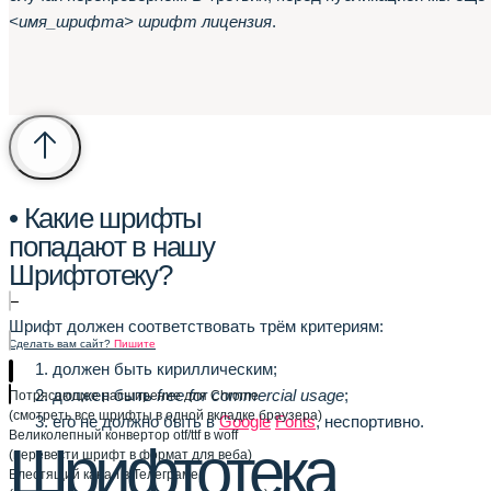
<имя_шрифта> шрифт лицензия
.
• Какие шрифты
попадают в нашу
Шрифтотеку?
–
Шрифт должен соответствовать трём критериям:
Сделать вам сайт?
Пишите
должен быть кириллическим;
должен быть
free for commercial usage
;
Потрясающее расширение для Chrome
(смотреть все шрифты в одной вкладке браузера)
его не должно быть в
Google
Fonts
, неспортивно.
Великолепный конвертор otf/ttf в woff
Шрифтотека
(перевести шрифт в формат для веба)
Блестящий канал в Телеграме