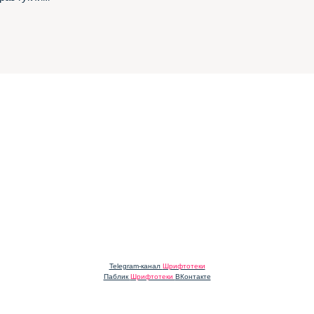
Telegram-канал
Шрифтотеки
Паблик
Шрифтотеки
ВКонтакте