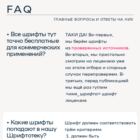
в
Google
Fonts
, неспортивно.
• Какие шрифты
Кроме тех, которые
не могут попасть
не соответствуют нашим
в Шрифтотеку?
трём критериям — те,
которые нам не нравятся.
Например,
London
из
коллекции Jovanny
Lemonad
. А вот
free for
desktop only
мы нашли
способ добавить.
Полезное
ЭТИ ССЫЛКИ ВАМ ПРИГОДЯТСЯ. ФИГНИ НЕ ПОСОВЕТУЕМ
Потрясающее расширение
для Chrome
(смотреть все шрифты
в одной вкладке браузера)
Великолепный конвертор
otf/ttf в woff
(перевести шрифт