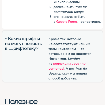
в формат для веба)
Блестящий канал в Телеграме
(подписаться и получать
новые шрифты)
Шрифтотека
студии МЫ С КОТОМ
Паблик
Шрифтотеки
ВКонтакте
Telegram-канал
Шрифтотеки
Использован шрифт NAMU Pro ©️ Дмитро Растворцев, 2019