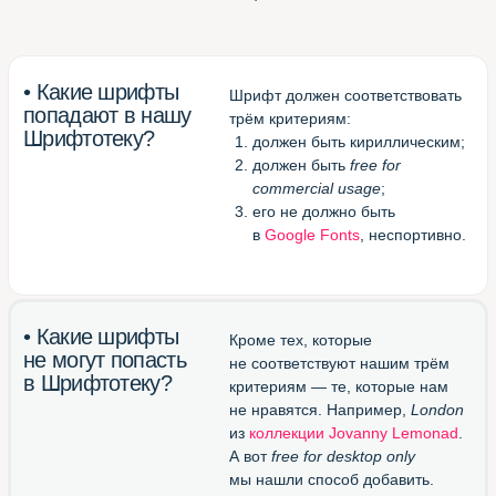
(смотреть все шрифты
в одной вкладке браузера)
Великолепный конвертор
otf/ttf в woff
(перевести шрифт в формат
для веба)
Блестящий канал в Телеграме
(подписаться и получать
новые шрифты)
Шрифтотека
студии МЫ С КОТОМ
Паблик
Шрифтотеки
ВКонтакте
Telegram-канал
Шрифтотеки