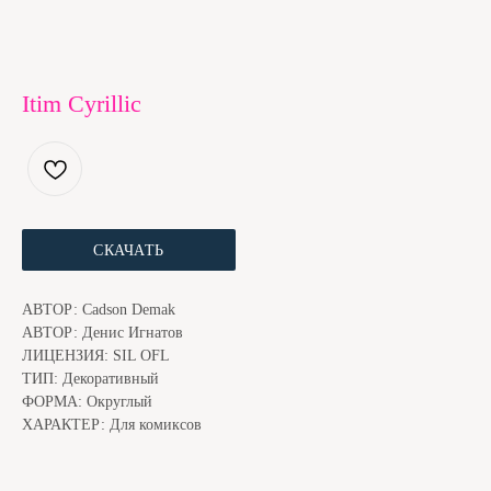
Itim Cyrillic
СКАЧАТЬ
ЕСЛИ ШРИФТ ПОНРАВИЛСЯ, МЫ С КОТОМ БУДЕМ
БЛАГОДАРНЫ ЗА ДОНЕЙШН. ЭТО ЧУТЬ НИЖЕ
АВТОР: Cadson Demak
АВТОР: Денис Игнатов
ЛИЦЕНЗИЯ: SIL OFL
ТИП: Декоративный
ФОРМА: Округлый
ХАРАКТЕР: Для комиксов