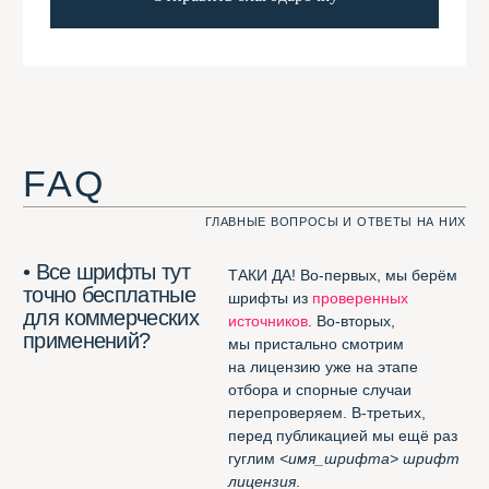
попадают в нашу
трём критериям:
Шрифтотеку?
должен быть кириллическим;
должен быть
free for
commercial usage
;
его не должно быть
в
Google
Fonts
, неспортивно.
• Какие шрифты
Кроме тех, которые
не могут попасть
не соответствуют нашим трём
в Шрифтотеку?
критериям — те, которые нам
не нравятся. Например,
London
из
коллекции Jovanny Lemonad
.
А вот
free for desktop only
мы нашли способ добавить.
Полезное
ЭТИ ССЫЛКИ ВАМ ПРИГОДЯТСЯ. ФИГНИ НЕ ПОСОВЕТУЕМ
Потрясающее расширение
для Chrome