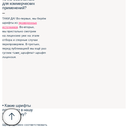
для коммерческих
применений?
–
ТАКИ ДА! Во-первых, мы берём
шрифты из
проверенных
источников
. Во-вторых,
мы пристально смотрим
на лицензию уже на этапе
отбора и спорные случаи
перепроверяем. В-третьих,
перед публикацией мы ещё раз
гуглим
<имя_шрифта> шрифт
лицензия
.
• Какие шрифты
попадают в нашу
Шрифтотеку?
–
Шрифт должен соответствовать