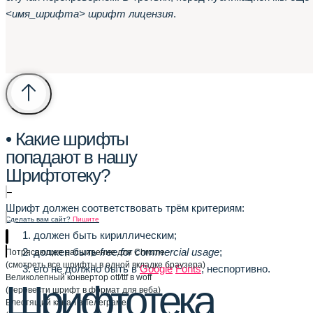
<имя_шрифта> шрифт лицензия
.
• Какие шрифты
попадают в нашу
Шрифтотеку?
–
Шрифт должен соответствовать трём критериям:
Сделать вам сайт?
Пишите
должен быть кириллическим;
должен быть
free for commercial usage
;
Потрясающее расширение для Chrome
(смотреть все шрифты в одной вкладке браузера)
его не должно быть в
Google
Fonts
, неспортивно.
Великолепный конвертор otf/ttf в woff
Шрифтотека
(перевести шрифт в формат для веба)
Блестящий канал в Телеграме