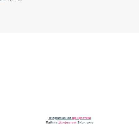
Telegram-канал
Шрифтотеки
Паблик
Шрифтотеки
ВКонтакте