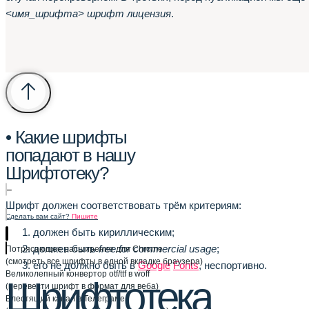
<имя_шрифта> шрифт лицензия
.
• Какие шрифты
попадают в нашу
Шрифтотеку?
–
Шрифт должен соответствовать трём критериям:
Сделать вам сайт?
Пишите
должен быть кириллическим;
должен быть
free for commercial usage
;
Потрясающее расширение для Chrome
(смотреть все шрифты в одной вкладке браузера)
его не должно быть в
Google
Fonts
, неспортивно.
Великолепный конвертор otf/ttf в woff
Шрифтотека
(перевести шрифт в формат для веба)
Блестящий канал в Телеграме