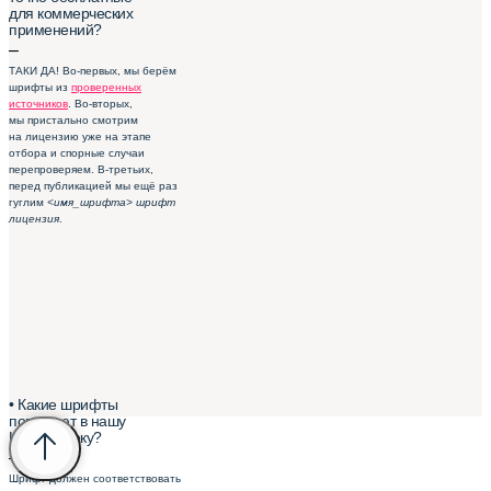
для коммерческих
применений?
–
ТАКИ ДА! Во-первых, мы берём
шрифты из
проверенных
источников
. Во-вторых,
мы пристально смотрим
на лицензию уже на этапе
отбора и спорные случаи
перепроверяем. В-третьих,
перед публикацией мы ещё раз
гуглим
<имя_шрифта> шрифт
лицензия
.
• Какие шрифты
попадают в нашу
Шрифтотеку?
–
Шрифт должен соответствовать