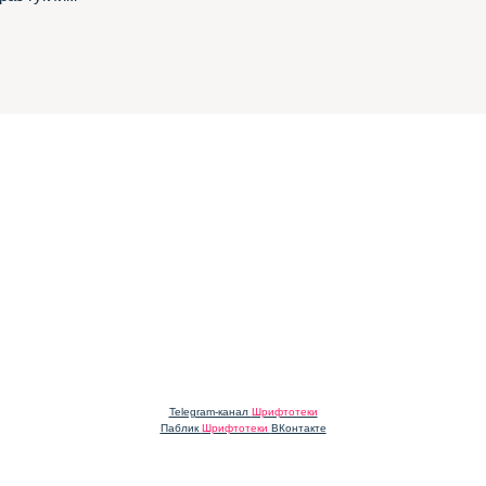
Telegram-канал
Шрифтотеки
Паблик
Шрифтотеки
ВКонтакте