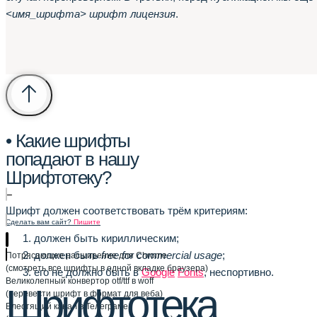
<имя_шрифта> шрифт лицензия
.
• Какие шрифты
попадают в нашу
Шрифтотеку?
–
Шрифт должен соответствовать трём критериям:
Сделать вам сайт?
Пишите
должен быть кириллическим;
должен быть
free for commercial usage
;
Потрясающее расширение для Chrome
(смотреть все шрифты в одной вкладке браузера)
его не должно быть в
Google
Fonts
, неспортивно.
Великолепный конвертор otf/ttf в woff
Шрифтотека
(перевести шрифт в формат для веба)
Блестящий канал в Телеграме