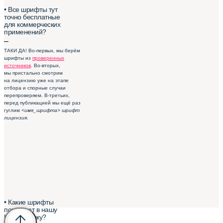
• Все шрифты тут
точно бесплатные
для коммерческих
применений?
–
ТАКИ ДА! Во-первых, мы берём
шрифты из
проверенных
источников
. Во-вторых,
мы пристально смотрим
на лицензию уже на этапе
отбора и спорные случаи
перепроверяем. В-третьих,
перед публикацией мы ещё раз
гуглим
<имя_шрифта> шрифт
лицензия
.
• Какие шрифты
попадают в нашу
Шрифтотеку?