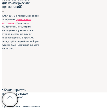
для коммерческих
применений?
–
ТАКИ ДА! Во-первых, мы берём
шрифты из
проверенных
источников
. Во-вторых,
мы пристально смотрим
на лицензию уже на этапе
отбора и спорные случаи
перепроверяем. В-третьих,
перед публикацией мы ещё раз
гуглим
<имя_шрифта> шрифт
лицензия
.
• Какие шрифты
попадают в нашу
Шрифтотеку?
–
Шрифт должен соответствовать