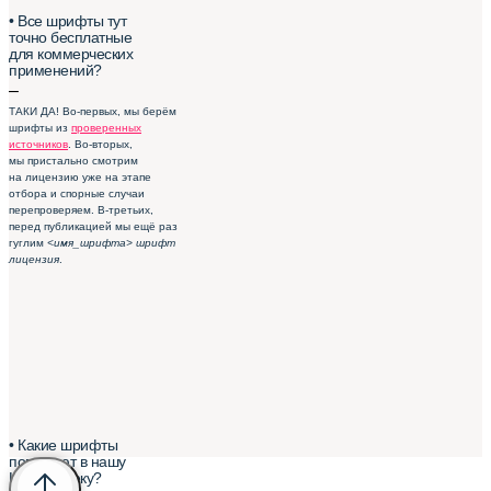
• Все шрифты тут
точно бесплатные
для коммерческих
применений?
–
ТАКИ ДА! Во-первых, мы берём
шрифты из
проверенных
источников
. Во-вторых,
мы пристально смотрим
на лицензию уже на этапе
отбора и спорные случаи
перепроверяем. В-третьих,
перед публикацией мы ещё раз
гуглим
<имя_шрифта> шрифт
лицензия
.
• Какие шрифты
попадают в нашу
Шрифтотеку?