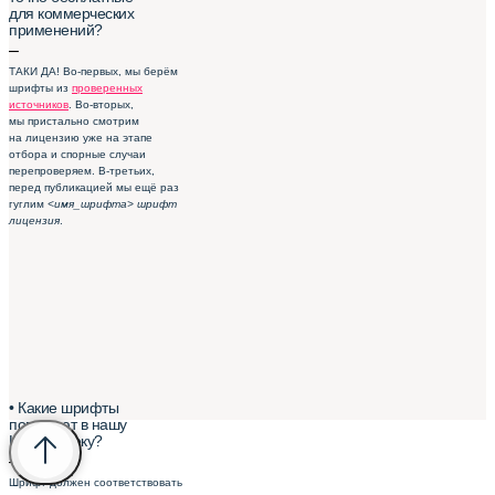
для коммерческих
применений?
–
ТАКИ ДА! Во-первых, мы берём
шрифты из
проверенных
источников
. Во-вторых,
мы пристально смотрим
на лицензию уже на этапе
отбора и спорные случаи
перепроверяем. В-третьих,
перед публикацией мы ещё раз
гуглим
<имя_шрифта> шрифт
лицензия
.
• Какие шрифты
попадают в нашу
Шрифтотеку?
–
Шрифт должен соответствовать