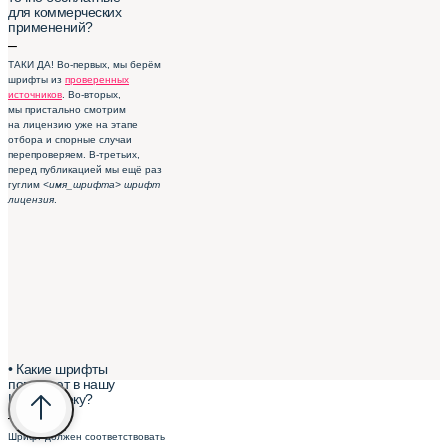
для коммерческих
применений?
–
ТАКИ ДА! Во-первых, мы берём
шрифты из
проверенных
источников
. Во-вторых,
мы пристально смотрим
на лицензию уже на этапе
отбора и спорные случаи
перепроверяем. В-третьих,
перед публикацией мы ещё раз
гуглим
<имя_шрифта> шрифт
лицензия
.
• Какие шрифты
попадают в нашу
Шрифтотеку?
–
Шрифт должен соответствовать