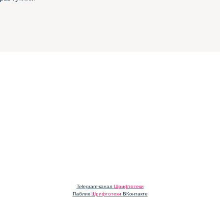
Telegram-канал
Шрифтотеки
Паблик
Шрифтотеки
ВКонтакте