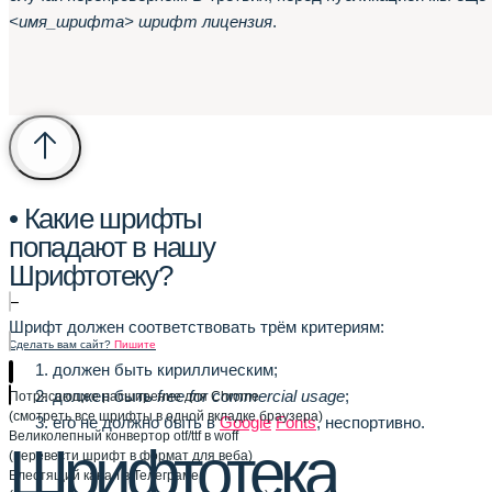
<имя_шрифта> шрифт лицензия
.
• Какие шрифты
попадают в нашу
Шрифтотеку?
–
Шрифт должен соответствовать трём критериям:
Сделать вам сайт?
Пишите
должен быть кириллическим;
должен быть
free for commercial usage
;
Потрясающее расширение для Chrome
(смотреть все шрифты в одной вкладке браузера)
его не должно быть в
Google
Fonts
, неспортивно.
Великолепный конвертор otf/ttf в woff
Шрифтотека
(перевести шрифт в формат для веба)
Блестящий канал в Телеграме