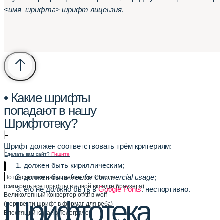
<имя_шрифта> шрифт лицензия
.
• Какие шрифты
попадают в нашу
Шрифтотеку?
–
Шрифт должен соответствовать трём критериям:
Сделать вам сайт?
Пишите
должен быть кириллическим;
должен быть
free for commercial usage
;
Потрясающее расширение для Chrome
(смотреть все шрифты в одной вкладке браузера)
его не должно быть в
Google
Fonts
, неспортивно.
Великолепный конвертор otf/ttf в woff
Шрифтотека
(перевести шрифт в формат для веба)
Блестящий канал в Телеграме