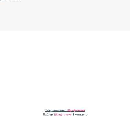
Telegram-канал
Шрифтотеки
Паблик
Шрифтотеки
ВКонтакте