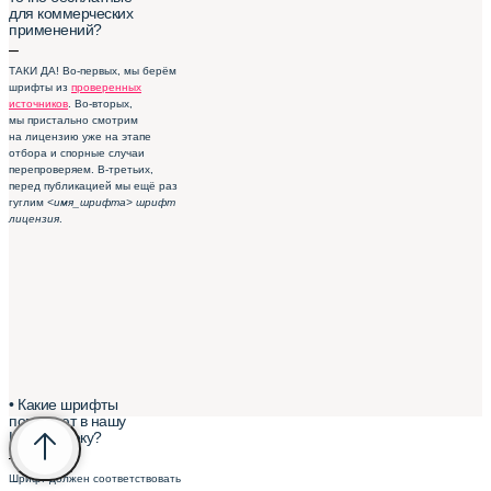
для коммерческих
применений?
–
ТАКИ ДА! Во-первых, мы берём
шрифты из
проверенных
источников
. Во-вторых,
мы пристально смотрим
на лицензию уже на этапе
отбора и спорные случаи
перепроверяем. В-третьих,
перед публикацией мы ещё раз
гуглим
<имя_шрифта> шрифт
лицензия
.
• Какие шрифты
попадают в нашу
Шрифтотеку?
–
Шрифт должен соответствовать