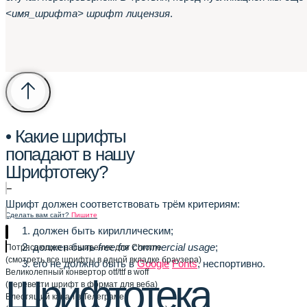
<имя_шрифта> шрифт лицензия
.
• Какие шрифты
попадают в нашу
Шрифтотеку?
–
Шрифт должен соответствовать трём критериям:
Сделать вам сайт?
Пишите
должен быть кириллическим;
должен быть
free for commercial usage
;
Потрясающее расширение для Chrome
(смотреть все шрифты в одной вкладке браузера)
его не должно быть в
Google
Fonts
, неспортивно.
Великолепный конвертор otf/ttf в woff
Шрифтотека
(перевести шрифт в формат для веба)
Блестящий канал в Телеграме