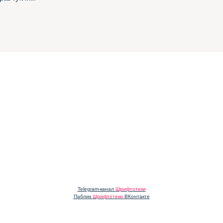
Telegram-канал
Шрифтотеки
Паблик
Шрифтотеки
ВКонтакте