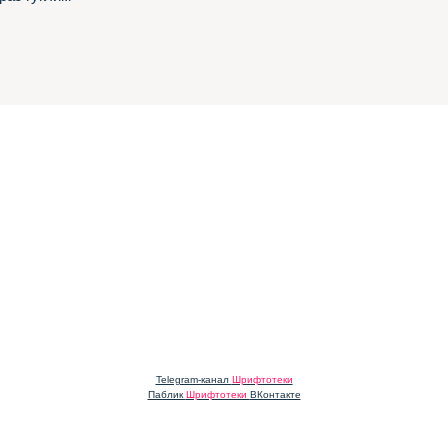
Telegram-канал
Шрифтотеки
Паблик
Шрифтотеки
ВКонтакте