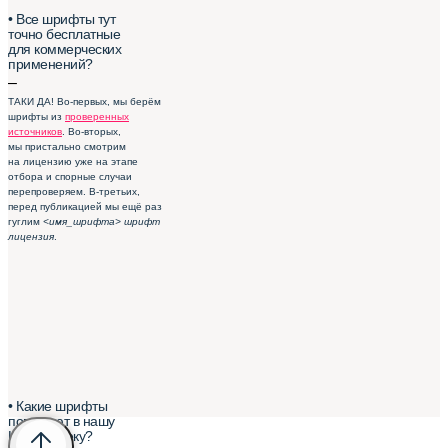
• Все шрифты тут
точно бесплатные
для коммерческих
применений?
–
ТАКИ ДА! Во-первых, мы берём
шрифты из
проверенных
источников
. Во-вторых,
мы пристально смотрим
на лицензию уже на этапе
отбора и спорные случаи
перепроверяем. В-третьих,
перед публикацией мы ещё раз
гуглим
<имя_шрифта> шрифт
лицензия
.
• Какие шрифты
попадают в нашу
Шрифтотеку?