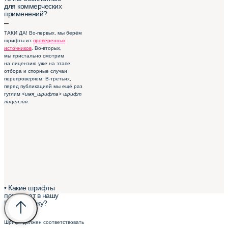
для коммерческих
применений?
–
ТАКИ ДА! Во-первых, мы берём
шрифты из
проверенных
источников
. Во-вторых,
мы пристально смотрим
на лицензию уже на этапе
отбора и спорные случаи
перепроверяем. В-третьих,
перед публикацией мы ещё раз
гуглим
<имя_шрифта> шрифт
лицензия
.
• Какие шрифты
попадают в нашу
Шрифтотеку?
–
Шрифт должен соответствовать