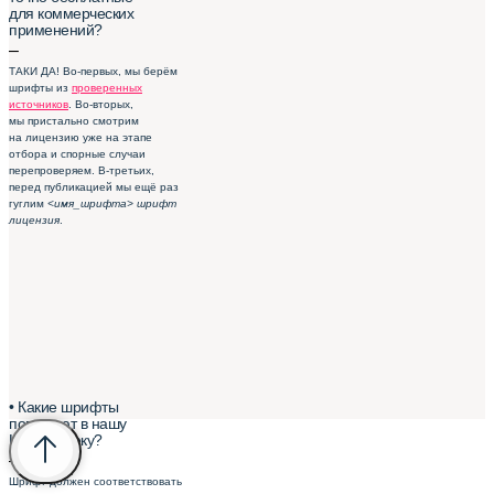
для коммерческих
применений?
–
ТАКИ ДА! Во-первых, мы берём
шрифты из
проверенных
источников
. Во-вторых,
мы пристально смотрим
на лицензию уже на этапе
отбора и спорные случаи
перепроверяем. В-третьих,
перед публикацией мы ещё раз
гуглим
<имя_шрифта> шрифт
лицензия
.
• Какие шрифты
попадают в нашу
Шрифтотеку?
–
Шрифт должен соответствовать