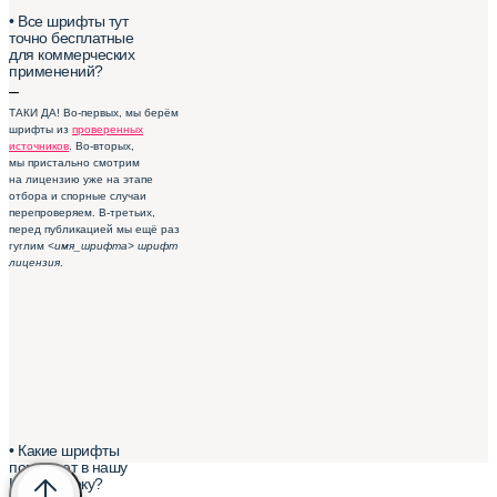
• Все шрифты тут
точно бесплатные
для коммерческих
применений?
–
ТАКИ ДА! Во-первых, мы берём
шрифты из
проверенных
источников
. Во-вторых,
мы пристально смотрим
на лицензию уже на этапе
отбора и спорные случаи
перепроверяем. В-третьих,
перед публикацией мы ещё раз
гуглим
<имя_шрифта> шрифт
лицензия
.
• Какие шрифты
попадают в нашу
Шрифтотеку?